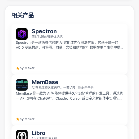
相关产品
Spectron
值得信赖的智能体记忆
Spectron 是一款值得信赖的 AI 智能体内存解决方案，它基于统一的
ACID 基底构建，可将图、向量、文档和结构化行数据在单个事务中提
交。 每条信息都保留完整来源，修正会直接取代旧内容而非覆盖，融合
向量、图、BM25 与关键词的混合检索结合轨迹反馈优化排序，支持三
时间戳事实存储、多租户范围与 MCP，无需拼接多个存储系统或同步
管道。
by Maker
MemBase
AI 智能体持久化内存。一套 API，适配全平台
MemBase 是一款为 AI 智能体提供持久化记忆管理的开发工具，通过统
一 API 即可在 ChatGPT、Claude、Cursor 或自定义智能体中实现记忆
存储、关键词搜索和自动打标。它支持零配置 SQLite、Bearer 认证、
自带 Web 面板，采用 MIT 许可开源，可一键自托管部署，满足各类 AI
代理平台的记忆管理需求。
by Maker
Libro
AI 代理的开源大脑。