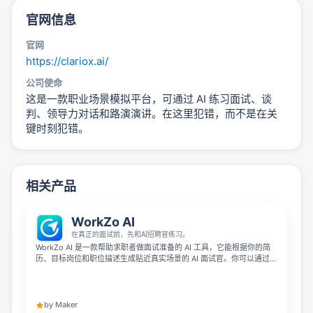
官网信息
官网
https://clariox.ai/
公司使命
这是一款职业场景模拟平台，可通过 AI 练习面试、谈
判、领导力对话和路演演讲。在这里犯错，而不是在关
键时刻犯错。
相关产品
WorkZo AI
在真正的面试前，先和AI招聘官练习。
WorkZo AI 是一款帮助求职者做面试准备的 AI 工具，它能根据你的简
历、目标岗位和职位描述生成贴近真实场景的 AI 面试官。你可以通过语
音或文字进行面试练习，完成后还能得到详细反馈，帮你找出回答中的
不足，积累实战经验，提升面试信心与表现。
by Maker