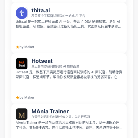
thita.ai
覆盖整个工程面试流程的一站式 AI 平台
thita.ai 是一站式工程师面试 AI 平台，整合了 DSA 刷题模式、语音 AI
模拟面试、AI 教练、系统设计准备和简历工具。它面向从应届生到资深
工程师的求职者，帮助用户更高效地备战顶级科技公司的技术面试。
by Maker
Hotseat
真正会向你追问提问的 AI 模拟面试
Hotseat 是一款基于真实简历进行语音面试训练的 AI 面试官，能够像资
深面试官一样追问细节，帮助你发现那些容易被忽视的薄弱回答。它不
仅会指出问题，还会把每个不够有力的表达改写成更适合拿到 offer 的
高质量答案。
by Maker
MAnia Trainer
在棘手对话让你付出代价之前，先进行练习
MAnia Trainer 是一款帮助你练习高难度对话的AI工具，基于法医心理
学打造，支持5种语言。你可以选择工作冲突、谈判、关系边界等不同
场景，AI会模拟真实沟通中常见的回避、激化、操纵等应对模式，不会
对你放水。练习结束后它会给出客观复盘，告诉你哪些做法有效、哪里