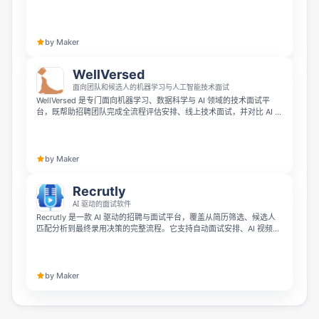
录，具备租户隔离级安全防护，还能覆盖端到端的全招聘工作流程，让
招聘凭借数据证据做出更准确判断。
by Maker
WellVersed
面向团队和候选人的机器学习与人工智能技术面试
WellVersed 是专门面向机器学习、数据科学与 AI 领域的技术面试平
台，既帮助招聘团队完成全流程评估安排、线上技术面试，并对比 AI 与
人工评分结果，所有面试任务都贴合行业实际且持续更新。它也为候选
人提供技能任务训练、个性化学习计划和计时模拟练习，帮助求职者依
照真实招聘标准打磨实战的机器学习能力。
by Maker
Recrutly
AI 驱动的面试软件
Recrutly 是一款 AI 驱动的招聘与面试平台，覆盖从简历筛选、候选人
匹配分析到最终录用决策的完整流程。它支持自动面试安排、AI 视频面
试、候选人评分评估、多语言沟通以及招聘数据分析，帮助团队更高效
地协作并完成招聘管理。
by Maker