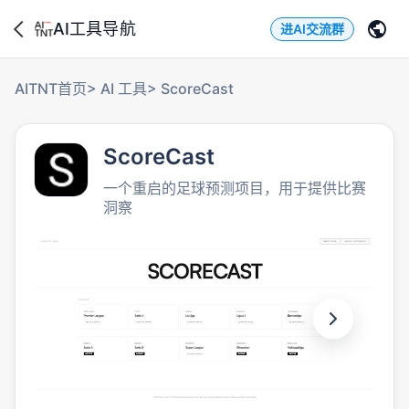
AI工具导航
进AI交流群
AITNT首页
>
AI 工具
>
ScoreCast
ScoreCast
一个重启的足球预测项目，用于提供比赛
洞察