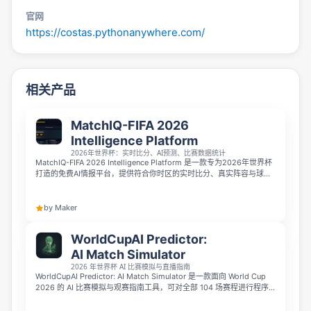
官网
https://costas.pythonanywhere.com/
相关产品
MatchIQ-FIFA 2026
Intelligence Platform
2026年世界杯：实时比分、AI预测、比赛数据统计
MatchIQ-FIFA 2026 Intelligence Platform 是一款专为2026年世界杯
打造的免费AI情报平台，提供符合你时区的实时比分、真实阵容与球员
数据统计，还基于Dixon-Coles预测模型给出AI预测结果。你可以在这
里查看小组积分榜、构建对阵 bracket，点击任意场次都能查看详细记
分卡，获取一手世界杯信息快速又方便。
by Maker
WorldCupAI Predictor:
AI Match Simulator
2026 年世界杯 AI 比赛模拟与直播指南
WorldCupAI Predictor: AI Match Simulator 是一款面向 World Cup
2026 的 AI 比赛模拟与观赛指南工具，可对全部 104 场赛程进行程序
化分析，并支持 10 种语言本地化。它提供基于 Vertex AI 的 What-If
Simulator，允许用户加入红牌、极端天气、伤病或战术变化等情境，