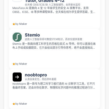
Tutor, Grades 4–12
全天候 CBSE/ICSE/IB 人工智能辅导，支持家长监控
MeraTutor.AI 是面向 4 至 12 年级学生的安全 AI 家教平台，支持
CBSE、ICSE、IB 等多种课程体系，全天候在线为学生提供答疑、生成
练习卷、手写作答批改等学习辅助。平台自带家长监控与学习进度追踪
功能，依靠安全 AI 拦截有害内容，已有超过 5 万名学生在全球范围内
使用，可免费开始体验。
by Maker
Stemio
这款人工智能导师可教授STEM知识，而非仅提供答案
Stemio 是一款面向理工科学生的苏格拉底式 AI 导师。你可以直接在画
布上手绘或拍摄题目，它只会给出提示引导你思考，绝不会直接抛出答
案。在你解题的过程中，它会识别你的知识缺口，生成个性化学习计
划，贴合你实际的学习节奏。
by Maker
noobtopro
认清自身定位，而后弥补差距
noobtopro 是一款专为理工科学习者打造的 AI 诊断学习工具，它不只
看最终答案，还会对你在数学、物理和化学问题中的推理过程进行分级
评估。用户无需注册就能获得免费诊断，短短几分钟就能知道自己在对
应学科从小学到博士层级的 0-350 分级定位，配套学习中心还能帮你
补足遗漏或遗忘的知识点，适合高中毕业生、间隔年学生、自学者以及
大学一年级学生使用，帮助你做好进入大学的知识准备。
by Maker