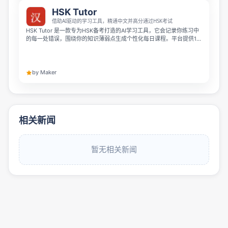
HSK Tutor
借助AI驱动的学习工具，精通中文并高分通过HSK考试
HSK Tutor 是一款专为HSK备考打造的AI学习工具，它会记录你练习中
的每一处错误，围绕你的知识薄弱点生成个性化每日课程。平台提供15
分钟免费HSK水平测试，内容覆盖HSK 1–9及HSKK，帮你高效掌握中
文、轻松通过考试。
by Maker
相关新闻
暂无相关新闻