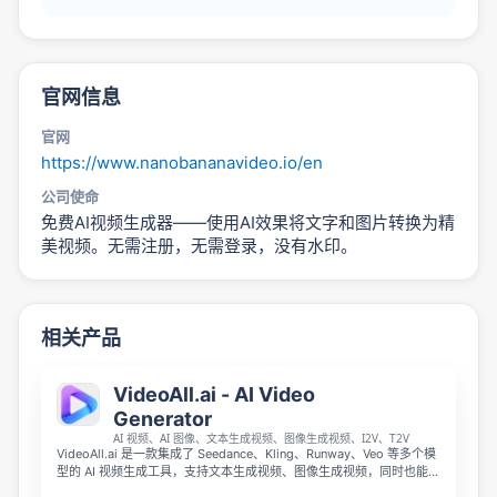
官网信息
官网
https://www.nanobananavideo.io/en
公司使命
免费AI视频生成器——使用AI效果将文字和图片转换为精
美视频。无需注册，无需登录，没有水印。
相关产品
VideoAll.ai - AI Video
Generator
AI 视频、AI 图像、文本生成视频、图像生成视频、I2V、T2V
VideoAll.ai 是一款集成了 Seedance、Kling、Runway、Veo 等多个模
型的 AI 视频生成工具，支持文本生成视频、图像生成视频，同时也能创
建 AI 图像。它会智能推荐模型，提前显示积分消耗，还有自动退款机