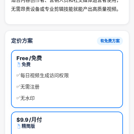
无需昂贵设备或专业剪辑技能就能产出高质量视频。
定价方案
有免费方案
Free
/免费
免费
✅
每日视频生成访问权限
✅
无需注册
✅
无水印
$9.9
/月付
精简版