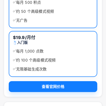
✅
每月 500 积点
✅
约 50 个高级模式视频
✅
无广告
$19.9
/月付
入门版
✅
每月 1,000 点数
✅
约 100 个高级模式视频
✅
无限基础生成次数
查看官网价格