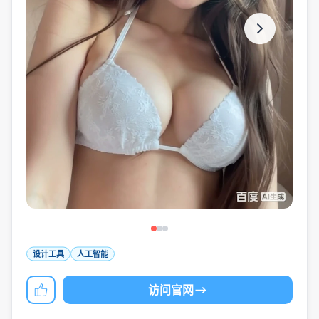
设计工具
人工智能
访问官网