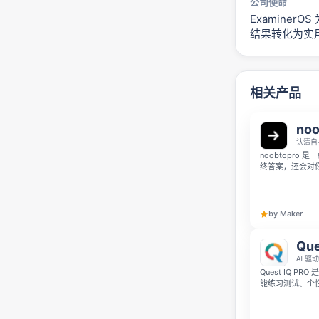
公司使命
Examine
结果转化为实用
相关产品
noo
认清自
noobtopro
终答案，还会对
户无需注册就能
到博士层级的 0
识点，适合高中
助你做好进入大
by Maker
Que
AI 驱
Quest IQ PR
能练习测试、个
助学生更高效地