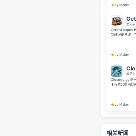
by Maker
Ge
面向学
GetMyLapp
驾驶理论考试。
过程更有针对性
by Maker
Clo
眼见为
Cloudgora
于传统只提供题
点而非死记硬背
支持多语言语音
应对 AWS 考试
by Maker
相关新闻