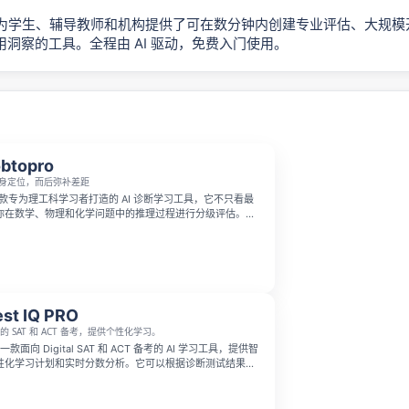
rOS 为学生、辅导教师和机构提供了可在数分钟内创建专业评估、大规
洞察的工具。全程由 AI 驱动，免费入门使用。
btopro
身定位，而后弥补差距
 是一款专为理工科学习者打造的 AI 诊断学习工具，它不只看最
你在数学、物理和化学问题中的推理过程进行分级评估。用
获得免费诊断，短短几分钟就能知道自己在对应学科从小学
-350 分级定位，配套学习中心还能帮你补足遗漏或遗忘的知
毕业生、间隔年学生、自学者以及大学一年级学生使用，帮
学的知识准备。
st IQ PRO
动的 SAT 和 ACT 备考，提供个性化学习。
O 是一款面向 Digital SAT 和 ACT 备考的 AI 学习工具，提供智
性化学习计划和实时分数分析。它可以根据诊断测试结果帮
发现薄弱环节，制定更有针对性的备考路径。