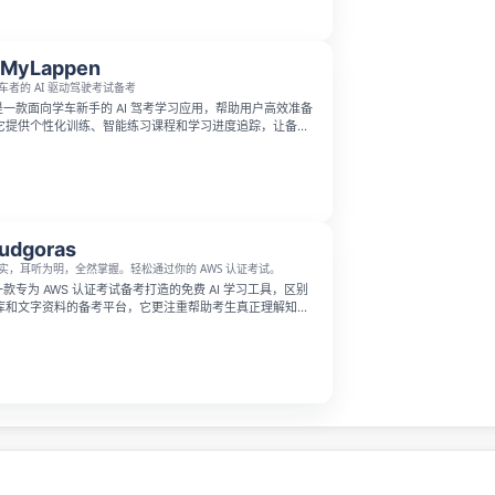
tMyLappen
车者的 AI 驱动驾驶考试备考
en 是一款面向学车新手的 AI 驾考学习应用，帮助用户高效准备
它提供个性化训练、智能练习课程和学习进度追踪，让备考
、更轻松。
udgoras
实，耳听为明，全然掌握。轻松通过你的 AWS 认证考试。
s 是一款专为 AWS 认证考试备考打造的免费 AI 学习工具，区别
库和文字资料的备考平台，它更注重帮助考生真正理解知识
。每个题目答案都配有可视化信息图帮你快速理清概念，还
讲解，搭配每日打卡挑战帮助你养成日常练习的习惯，轻松
。