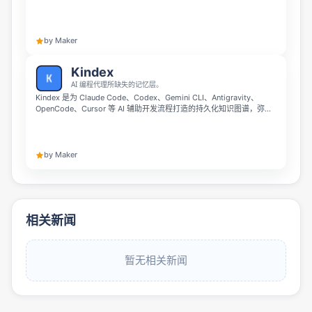
AI 代理推送相关上下文，让你的 AI 每次编码都已经熟悉项目细节。它
完全本地化运行，仅使用一个 SQLite 文件，无需云端存储和 API 密
钥，支持 Claude Code、Cursor、Codex 等多种 AI 编码工具，还能混
合离线检索。
by Maker
Kindex
AI 编程代理所缺失的记忆层。
Kindex 是为 Claude Code、Codex、Gemini CLI、Antigravity、
OpenCode、Cursor 等 AI 辅助开发流程打造的持久化知识图谱，弥补
AI 编码代理缺少长期记忆层的问题。它提供 52 个 MCP 工具、75 条
CLI 命令和 5 层上下文体系，帮助开发团队更好地沉淀、检索和复用项
目知识。
by Maker
相关新闻
暂无相关新闻