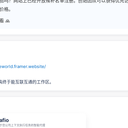
验吗？网站上已经开放候补名单注册。创始团队可以获得优先
价格。
 🙏
eworld.framer.website/
具终于能互联互通的工作区。
afio
于您公司上下文执行任务的智能代理