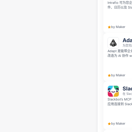
Intrafio
件、日历以及 S
析、流程自动化
Intrafio 
际工作。
by Maker
Ada
为您完
Adapt 是能
改造为 AI 协作
以在 Slack 
by Maker
Sla
在 Sl
Slackbot’s MC
应用连接到 Sl
换。你可以用自然
单、查看仪表盘
by Maker