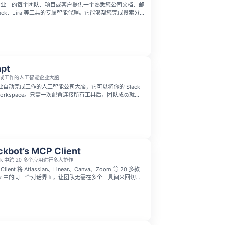
 可为您企业中的每个团队、项目或客户提供一个熟悉您公司文档、邮
lack、Jira 等工具的专属智能代理。它能够帮您完成搜索分
并生成报告，让团队无需在多个应用间手动切换拼凑信息。
将分散的企业知识转化为 AI 驱动的高效执行能力，真正帮您完成实
pt
成工作的人工智能企业大脑
帮企业自动完成工作的人工智能公司大脑，它可以将你的 Slack
 workspace。只需一次配置连接所有工具后，团队成员就可
中 @Adapt 来回答问题、构建应用并完成工作。
ckbot’s MCP Client
ack 中跨 20 多个应用进行多人协作
P Client 将 Atlassian、Linear、Canva、Zoom 等 20 多款
ack 中的同一个对话界面，让团队无需在多个工具间来回切
语言让 Slackbot 跨工具执行任务，如签署文档、更新工
，并将结果直接分享到团队频道，实现更流畅的多人协作。