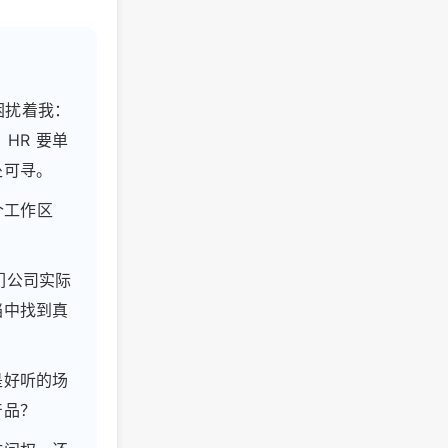
困扰着我：
，HR 要单
处可寻。
个工作区
们公司实际
档中找到真
是好听的场
产品？