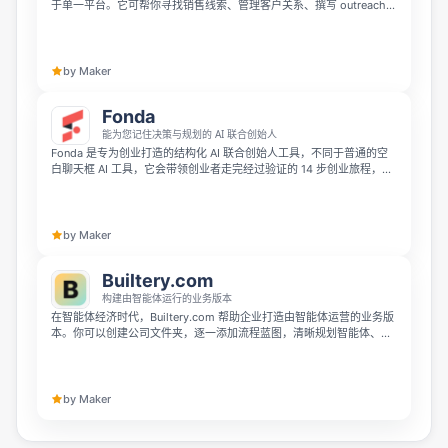
于单一平台。它可帮你寻找销售线索、管理客户关系、撰写 outreach
邮件、博客内容、广告文案和视频脚本，还能追踪邮件打开状态并安排
跟进日程，月费 149 加元，提供 7 天免费试用。
by Maker
Fonda
能为您记住决策与规划的 AI 联合创始人
Fonda 是专为创业打造的结构化 AI 联合创始人工具，不同于普通的空
白聊天框 AI 工具，它会带领创业者走完经过验证的 14 步创业旅程，覆
盖发现、验证、 launch 到规模化全流程。 它会记录你每次会议、决策
和方向调整，提前淘汰不靠谱的创意避免浪费时间，验证通过后还能帮
你输出落地页、商业计划和 MVP 方案，每天给你清晰的下一步行动，
可以免费开始使用。
by Maker
Builtery.com
构建由智能体运行的业务版本
在智能体经济时代，Builtery.com 帮助企业打造由智能体运营的业务版
本。你可以创建公司文件夹，逐一添加流程蓝图，清晰规划智能体、人
类参与的环节以及工具分工，每个蓝图都能依托平台收录的 3000 多个
智能体完成设计，帮你主动拥抱变革而非被时代淘汰。
by Maker