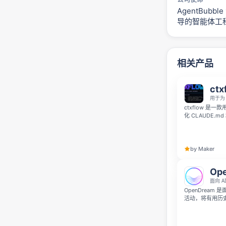
AgentBub
导的智能体工
相关产品
ctx
用于为 
ctxflow 是
化 CLAUDE.
Claude、Curs
技术栈、规则和
by Maker
Op
面向 
OpenDream
活动，将有用历
能清晰展示记忆的
Code、Cur
托管的黑箱服务