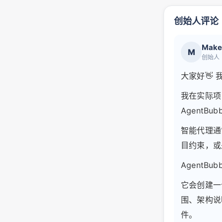
创始人评论
Make
M
创始人
大家好👋 
我在实际项目
AgentBub
智能代理通
目约束，或
AgentB
它会创建一
围、架构说
件。