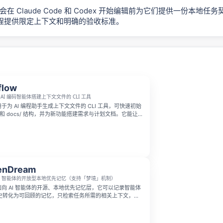
ble 会在 Claude Code 和 Codex 开始编辑前为它们提供一份本地
程提供限定上下文和明确的验收标准。
flow
AI 编码智能体搭建上下文文件的 CLI 工具
一款用于为 AI 编程助手生成上下文文件的 CLI 工具，可快速初始
md 和 docs/ 结构，并为新功能搭建需求与计划文档。它能让
or、Copilot、Windsurf 等 AI agent 在写代码前先了解项目
架构，减少盲目猜测，提升协作效率。
enDream
AI 智能体的开放型本地优先记忆（支持「梦境」机制）
 是面向 AI 智能体的开源、本地优先记忆层，它可以记录智能体
史转化为可回顾的记忆，只检索任务所需的相关上下文，还
选中、跳过和过期状态。你可以在 Codex、Claude
sor 等多种智能体工作流中使用它，无需将项目数据交给第三方
。