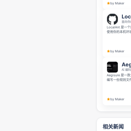
by Maker
Loc
面向你的
LocalAnt 是
使用你的本机环境
定义技能。它通
护高风险操作，让
by Maker
Aeg
AI 
Aegisure 
编写一份规则文件，就
流 AI 编码代
描，检测密钥泄
记录，提供免费开源
聊天机器人的控
by Maker
相关新闻