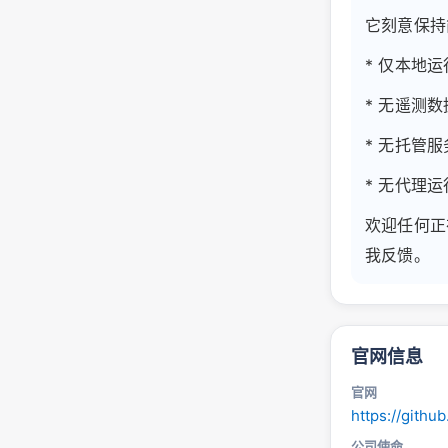
它刻意保持
* 仅本地运
* 无遥测
* 无托管服
* 无代理运
欢迎任何正在
我反馈。
官网信息
官网
https://gith
公司使命