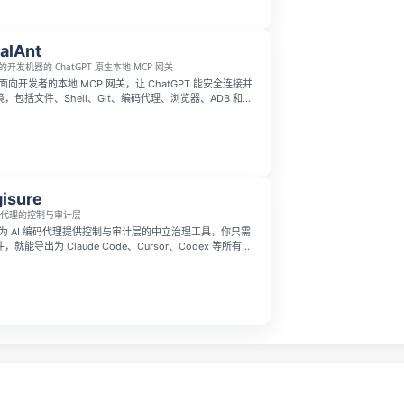
alAnt
开发机器的 ChatGPT 原生本地 MCP 网关
一个面向开发者的本地 MCP 网关，让 ChatGPT 能安全连接并
，包括文件、Shell、Git、编码代理、浏览器、ADB 和自
过本地审批、默认拒绝策略、敏感信息脱敏和审计日志来保
 AI 协作更贴近真实开发流程且更可控。
isure
编码代理的控制与审计层
是一款为 AI 编码代理提供控制与审计层的中立治理工具，你只需
能导出为 Claude Code、Cursor、Codex 等所有主
理的原生格式。它会在每个 PR 上运行无大模型依赖的静态扫
露、权限支付变更、跳过测试等风险并发布审核结论与审计
的 CLI 工具，同时支持 GitHub App 与带自有密钥审计
制面板。