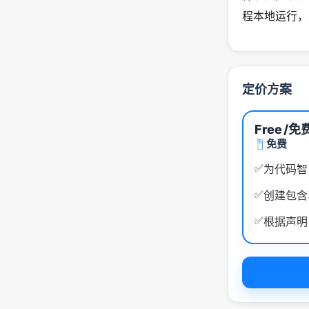
程本地运行，
定价方案
Free
/免
免费
✅
为代码智
✅
创建包含项
✅
根据声明