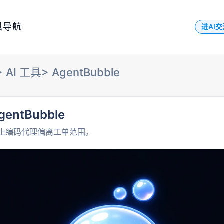
具导航
进AI
>
AI 工具
>
AgentBubble
gentBubble
止编码代理偏离工单范围。