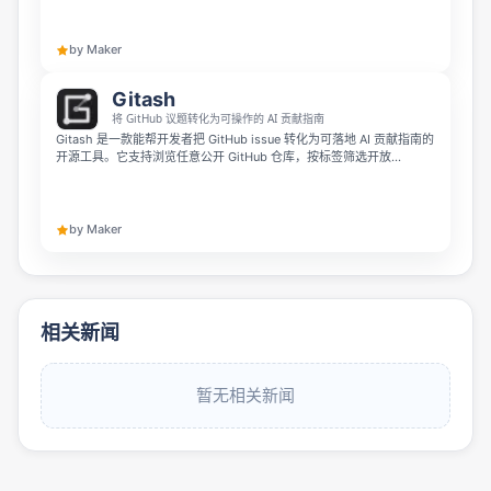
意 AI 工具连接到你的 GitHub 仓库，它会自动读取实际代码库和动态更
新的变更历史文件，无需复制粘贴上下文，AI 就能跨工具、跨会话记住
你的项目细节。
by Maker
Gitash
将 GitHub 议题转化为可操作的 AI 贡献指南
Gitash 是一款能帮开发者把 GitHub issue 转化为可落地 AI 贡献指南的
开源工具。它支持浏览任意公开 GitHub 仓库，按标签筛选开放
issue，就能生成带相关文件定位、分步操作指引、测试说明和建议分支
名的流式贡献计划。工具完全免费，优先保障隐私，同时支持
Claude、GPT 和 Gemini 多种大模型。
by Maker
相关新闻
暂无相关新闻