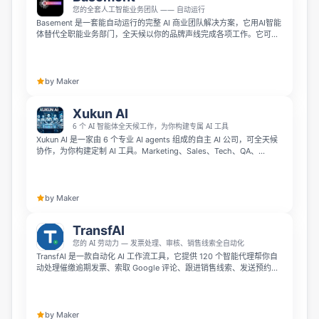
您的全套人工智能业务团队 —— 自动运行
Basement 是一套能自动运行的完整 AI 商业团队解决方案，它用AI智能
体替代全职能业务部门，全天候以你的品牌声线完成各项工作。它可以
自动在各大社交平台发布内容、搭建完整营销活动、全天候响应客户咨
询，还能通过智能秘书汇总每日工作进展，只需配置一次即可让业务自
主运转，目前提供14天免费试用，无需绑定信用卡。
by Maker
Xukun AI
6 个 AI 智能体全天候工作，为你构建专属 AI 工具
Xukun AI 是一家由 6 个专业 AI agents 组成的自主 AI 公司，可全天候
协作，为你构建定制 AI 工具。Marketing、Sales、Tech、QA、
Support 和 CEO agents 分别负责获客、外联、开发、质检、客户支持
与统筹，从聊天机器人、网站到自动化脚本和自定义 AI，通常可在 24–
48 小时内交付。
by Maker
TransfAI
您的 AI 劳动力 — 发票处理、审核、销售线索全自动化
TransfAI 是一款自动化 AI 工作流工具，它提供 120 个智能代理帮你自
动处理催缴逾期发票、索取 Google 评论、跟进销售线索、发送预约提
醒等业务工作，无需经营者手动操作。它能在 45 秒内帮你收回 94% 的
逾期发票，每周为你节省 10-20 小时，10 分钟即可完成无代码搭建，
支持 Gmail、QuickBooks、Stripe 等 19 款常用工具集成，月租 79 美
元起还提供 14 天免费试用。
by Maker