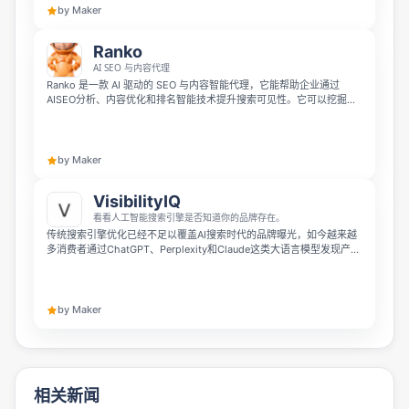
邮件提醒，同时可在 60 秒内生成 AI 营销仪表盘。
by Maker
Ranko
AI SEO 与内容代理
Ranko 是一款 AI 驱动的 SEO 与内容智能代理，它能帮助企业通过
AISEO分析、内容优化和排名智能技术提升搜索可见性。它可以挖掘关
键词机会、监控搜索表现、分析竞争对手，并提供可落地的优化建议，
帮助营销团队更快速高效地做出数据驱动的SEO决策，持续提升自然流
量。
by Maker
VisibilityIQ
看看人工智能搜索引擎是否知道你的品牌存在。
传统搜索引擎优化已经不足以覆盖AI搜索时代的品牌曝光，如今越来越
多消费者通过ChatGPT、Perplexity和Claude这类大语言模型发现产
品，但超过四成谷歌排名优秀的品牌在AI搜索中几乎不被识别。
VisibilityIQ可以帮助你测量、追踪并优化大语言模型对品牌的认知与推
荐效果，让你清楚知道AI搜索引擎是否发现了你的品牌存在。
by Maker
相关新闻