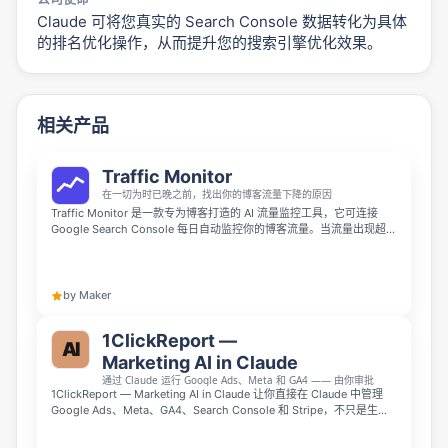
Claude 可将您真实的 Search Console 数据转化为具体
的排名优化操作，从而提升您的搜索引擎优化效果。
相关产品
Traffic Monitor
在一切为时已晚之前，找出你的博客流量下降的原因
Traffic Monitor 是一款专为博客打造的 AI 流量监控工具，它可连接
Google Search Console 每日自动监控你的博客流量。当流量出现超出
阈值的下跌或飙升时，它会立即通过 Discord 私信向你发送提醒，并附
带 AI 生成的原因分析，帮你及时发现流量异动，还提供关键词研究、排
名追踪和每周性能报告等功能，目前支持最多 3 个博客接入，可免费试
用 14 天专业版无需绑定信用卡。
by Maker
1ClickReport —
AI
Marketing AI in Claude
通过 Claude 运行 Google Ads、Meta 和 GA4 —— 由你审批
1ClickReport — Marketing AI in Claude 让你直接在 Claude 中管理
Google Ads、Meta、GA4、Search Console 和 Stripe，不只是生成
报告，还能发现浪费预算并执行暂停、创建或调整等操作，所有变更都
由你确认。它还支持 24/7 监控代理，可按规则定时检查 CPA 等指标并