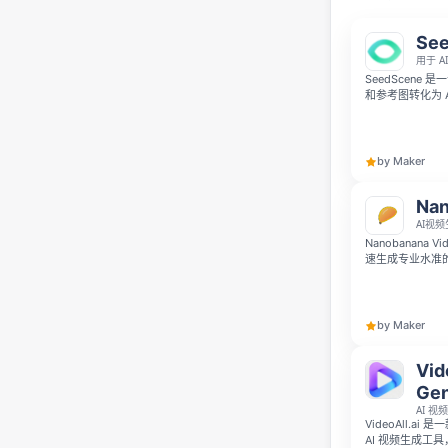
Se
用于 
SeedScene
和参考图转化为 
史、上传、积分
作流中持续迭代
by Maker
Nan
AI视
Nanobanan
速生成专业水准
用，无需昂贵设
by Maker
Vid
Gen
AI 
VideoAll.ai
AI 视频生成工