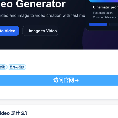
智能
图片与视频
访问官网
 Video 是什么？