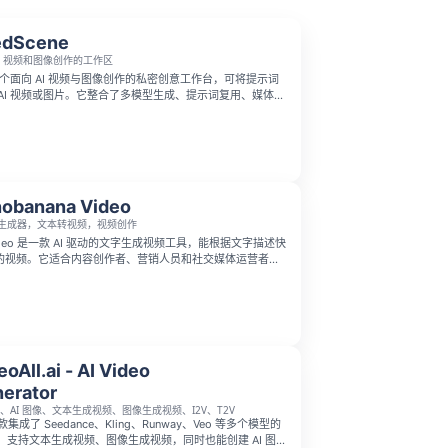
edScene
AI 视频和图像创作的工作区
 是一个面向 AI 视频与图像创作的私密创意工作台，可将提示词
AI 视频或图片。它整合了多模型生成、提示词复用、媒体历
、内容审核与更安全的失败处理，让创作者在视频和图像工
而不丢失上下文。
obanana Video
频生成器，文本转视频，视频创作
a Video 是一款 AI 驱动的文字生成视频工具，能根据文字描述快
的视频。它适合内容创作者、营销人员和社交媒体运营者使
备或专业剪辑技能就能产出高质量视频。
eoAll.ai - AI Video
erator
视频、AI 图像、文本生成视频、图像生成视频、I2V、T2V
 是一款集成了 Seedance、Kling、Runway、Veo 等多个模型的
具，支持文本生成视频、图像生成视频，同时也能创建 AI 图