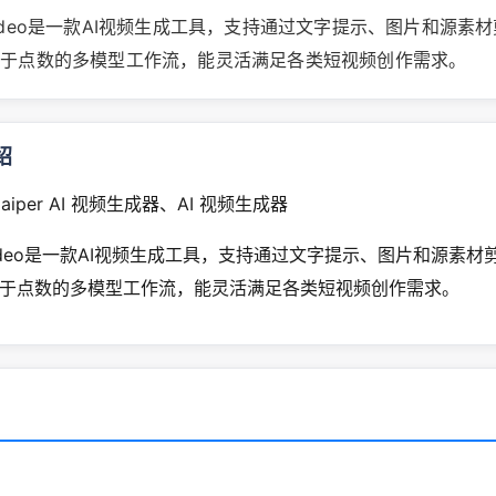
AI Video是一款AI视频生成工具，支持通过文字提示、图片和源
基于点数的多模型工作流，能灵活满足各类短视频创作需求。
绍
、Haiper AI 视频生成器、AI 视频生成器
AI Video是一款AI视频生成工具，支持通过文字提示、图片和源素
于点数的多模型工作流，能灵活满足各类短视频创作需求。