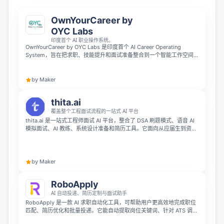
OwnYourCareer by
OYC Labs
印度首个 AI 职业操作系统。
OwnYourCareer by OYC Labs 是印度首个 AI Career Operating
System，旨在把求职、技能提升和面试准备整合到一个智能工作空间
中。它通过 AI 将你的 CV、职位匹配、技能差距、学习路径和面试准备
串联成完整的职业图谱，并会随着使用不断变得更智能。
by Maker
thita.ai
覆盖整个工程面试流程的一站式 AI 平台
thita.ai 是一站式工程师面试 AI 平台，整合了 DSA 刷题模式、语音 AI
模拟面试、AI 教练、系统设计准备和简历工具。它面向从应届生到资深
工程师的求职者，帮助用户更高效地备战顶级科技公司的技术面试。
by Maker
RoboApply
AI 自动投递、简历定制与面试助手
RoboApply 是一款 AI 求职自动化工具，可帮助用户更高效地完成职位
匹配、简历优化和批量投递。它能自动提取岗位关键词、针对 ATS 调整
简历，并在 40+ 平台上每日自动申请数百个职位，还提供实时 AI