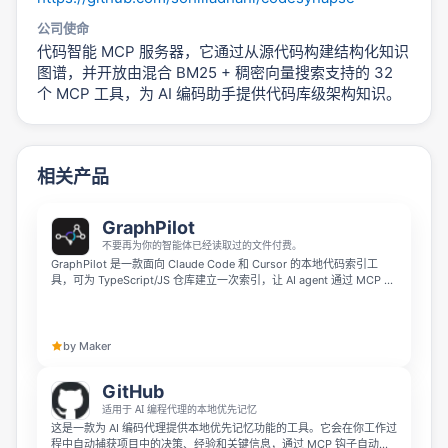
公司使命
代码智能 MCP 服务器，它通过从源代码构建结构化知识
图谱，并开放由混合 BM25 + 稠密向量搜索支持的 32
个 MCP 工具，为 AI 编码助手提供代码库级架构知识。
相关产品
GraphPilot
不要再为你的智能体已经读取过的文件付费。
GraphPilot 是一款面向 Claude Code 和 Cursor 的本地代码索引工
具，可为 TypeScript/JS 仓库建立一次索引，让 AI agent 通过 MCP 工
具直接获取结构信息，而不是反复读取相同文件。它在真实问题测试中
可减少 61% token 消耗，将每次会话成本从 $8.88 降至 $3.68，同时
提升准确率，并且全程本地运行、无 API 调用、无遥测。
by Maker
GitHub
适用于 AI 编程代理的本地优先记忆
这是一款为 AI 编码代理提供本地优先记忆功能的工具。它会在你工作过
程中自动捕获项目中的决策、经验和关键信息，通过 MCP 钩子自动向