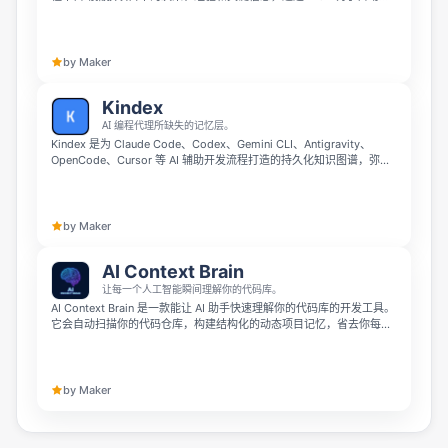
AI 代理推送相关上下文，让你的 AI 每次编码都已经熟悉项目细节。它
完全本地化运行，仅使用一个 SQLite 文件，无需云端存储和 API 密
钥，支持 Claude Code、Cursor、Codex 等多种 AI 编码工具，还能混
合离线检索。
by Maker
Kindex
AI 编程代理所缺失的记忆层。
Kindex 是为 Claude Code、Codex、Gemini CLI、Antigravity、
OpenCode、Cursor 等 AI 辅助开发流程打造的持久化知识图谱，弥补
AI 编码代理缺少长期记忆层的问题。它提供 52 个 MCP 工具、75 条
CLI 命令和 5 层上下文体系，帮助开发团队更好地沉淀、检索和复用项
目知识。
by Maker
AI Context Brain
让每一个人工智能瞬间理解你的代码库。
AI Context Brain 是一款能让 AI 助手快速理解你的代码库的开发工具。
它会自动扫描你的代码仓库，构建结构化的动态项目记忆，省去你每次
会话都要重新解释架构、服务和项目约定的麻烦。它支持 Cursor、
Claude Code、GitHub Copilot、Windsurf、VS Code、Aider 等多款
主流 AI 开发工具，目前处于公开测试阶段。
by Maker