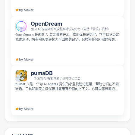
目知识。
by Maker
OpenDream
面向 AI 智能体的开放型本地优先记忆（支持「梦境」机制）
OpenDream 是面向 AI 智能体的开源、本地优先记忆层，它可以记录智
能体活动，将有用历史转化为可回顾的记忆，只检索任务所需的相关上
下文，还能清晰展示记忆的选中、跳过和过期状态。你可以在 Codex、
Claude Code、Cursor 等多种智能体工作流中使用它，无需将项目数
据交给第三方托管的黑箱服务。
by Maker
pumaDB
一个面向 AI 智能体的小型托管记忆层
pumaDB 是一个为 AI agents 提供的小型托管记忆层，帮助它们在不同
会话、工具和聊天之间保存并复用有价值的上下文。它可以存储笔记、
事实、偏好、项目背景、转录内容和任务状态等信息，无需搭建数据
库、向量库或自定义 RAG 基础设施。
by Maker